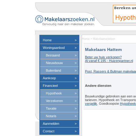
Home
>
Makelaarszoeken
Home
>
Woningaanbod
>
Makelaars Hattem
Bestaand
>
Beter uw huis verkopen?
Al vanaf € 195 - Huizenpartner.nl
Nieuwbouw
>
Buitenland
>
Post, Rassers & Bultman makelaar
Aankoop
>
Financieel
>
Andere diensten
Hypotheek
>
Bouwkundige gebreken aan een 
tarieven. Hypotheek en Transport
Verzekeren
>
vergelijk
. Goedkoopste
Hypotheeko
Taxatie
>
Notaris
>
Aanmelden
>
Contact
>