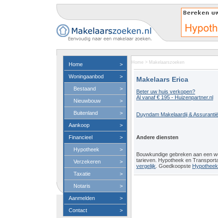
Home
>
Makelaarszoeken
Home
>
Woningaanbod
>
Makelaars Erica
Bestaand
>
Beter uw huis verkopen?
Al vanaf € 195 - Huizenpartner.nl
Nieuwbouw
>
Buitenland
>
Duyndam Makelaardij & Assuranti
Aankoop
>
Financieel
>
Andere diensten
Hypotheek
>
Bouwkundige gebreken aan een 
tarieven. Hypotheek en Transport
Verzekeren
>
vergelijk
. Goedkoopste
Hypotheeko
Taxatie
>
Notaris
>
Aanmelden
>
Contact
>