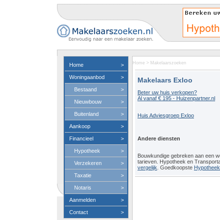
Home
>
Makelaarszoeken
Home
>
Woningaanbod
>
Makelaars Exloo
Bestaand
>
Beter uw huis verkopen?
Al vanaf € 195 - Huizenpartner.nl
Nieuwbouw
>
Buitenland
>
Huis Adviesgroep Exloo
Aankoop
>
Financieel
>
Andere diensten
Hypotheek
>
Bouwkundige gebreken aan een 
tarieven. Hypotheek en Transport
Verzekeren
>
vergelijk
. Goedkoopste
Hypotheeko
Taxatie
>
Notaris
>
Aanmelden
>
Contact
>