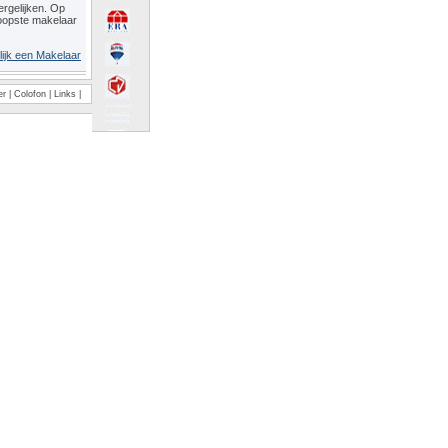
rgelijken. Op
oopste makelaar
lijk een Makelaar
er
|
Colofon
|
Links
|