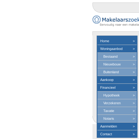
Home
>
Woningaanbod
>
Bestaand
>
Nieuwbouw
>
Buitenland
>
Aankoop
>
Financieel
>
Hypotheek
>
Verzekeren
>
Taxatie
>
Notaris
>
Aanmelden
>
Contact
>