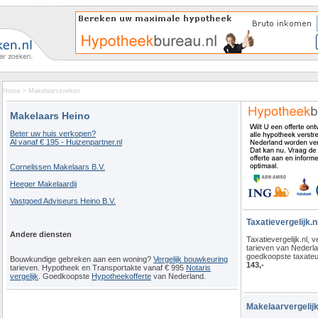
Home
>
Makelaarszoeken
Makelaars Heino
Beter uw huis verkopen?
Al vanaf € 195 - Huizenpartner.nl
Cornelissen Makelaars B.V.
Heeger Makelaardij
Vastgoed Adviseurs Heino B.V.
Taxatievergelijk.n
Andere diensten
Taxatievergelijk.nl, ve
tarieven van Nederl
goedkoopste taxateu
Bouwkundige gebreken aan een woning?
Vergelijk bouwkeuring
143,-
tarieven. Hypotheek en Transportakte vanaf € 995
Notaris
vergelijk
. Goedkoopste
Hypotheekofferte
van Nederland.
Makelaarvergelijk