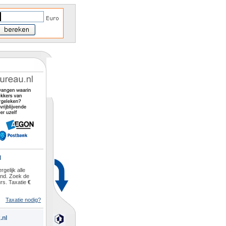
l
rgelijk alle
and. Zoek de
rs. Taxatie
€
Taxatie nodig?
.nl