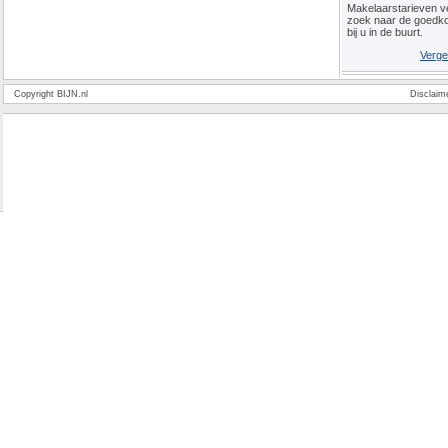
Makelaarstarieven ve
zoek naar de goedk
bij u in de buurt.
Verge
Copyright BIJN.nl
Disclaim