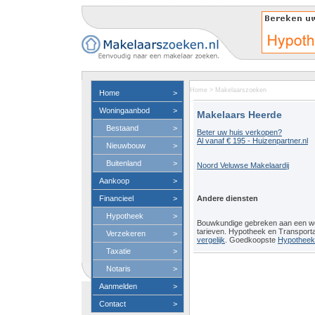
Home
>
Makelaarszoeken
Home
>
Woningaanbod
>
Makelaars Heerde
Bestaand
>
Beter uw huis verkopen?
Al vanaf € 195 - Huizenpartner.nl
Nieuwbouw
>
Buitenland
>
Noord Veluwse Makelaardij
Aankoop
>
Financieel
>
Andere diensten
Hypotheek
>
Bouwkundige gebreken aan een 
tarieven. Hypotheek en Transport
Verzekeren
>
vergelijk
. Goedkoopste
Hypotheeko
Taxatie
>
Notaris
>
Aanmelden
>
Contact
>