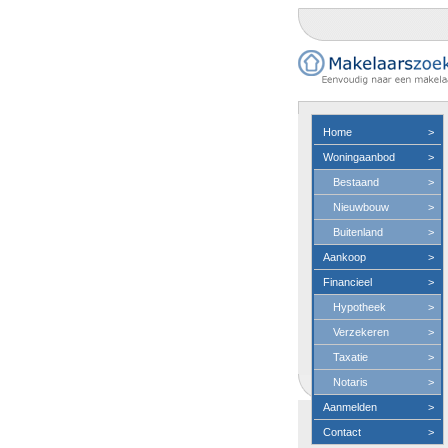
Home
>
Woningaanbod
>
Bestaand
>
Nieuwbouw
>
Buitenland
>
Aankoop
>
Financieel
>
Hypotheek
>
Verzekeren
>
Taxatie
>
Notaris
>
Aanmelden
>
Contact
>