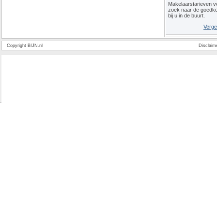
Makelaarstarieven ve
zoek naar de goedk
bij u in de buurt.
Verge
Copyright BIJN.nl
Disclaim