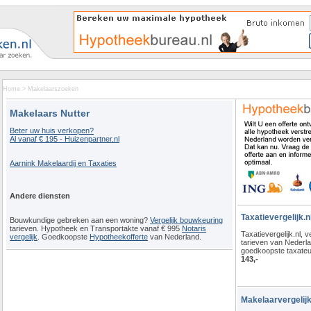
Home
>
Makelaarszoeken
Makelaars Nutter
Beter uw huis verkopen?
Al vanaf € 195 - Huizenpartner.nl
Aarnink Makelaardij en Taxaties
Andere diensten
Taxatievergelijk.n
Bouwkundige gebreken aan een woning?
Vergelijk bouwkeuring
tarieven. Hypotheek en Transportakte vanaf € 995
Notaris
Taxatievergelijk.nl, ve
vergelijk
. Goedkoopste
Hypotheekofferte
van Nederland.
tarieven van Nederl
goedkoopste taxateu
143,-
Makelaarvergelijk