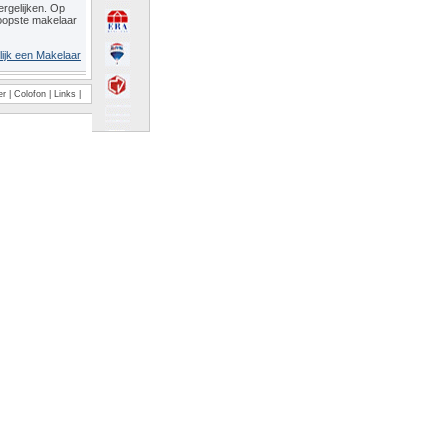
rgelijken. Op
oopste makelaar
lijk een Makelaar
er
|
Colofon
|
Links
|