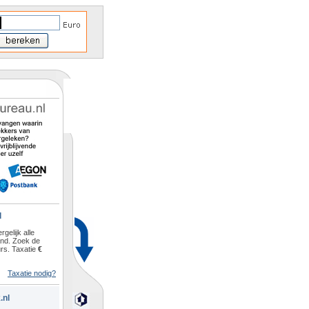
l
rgelijk alle
and. Zoek de
rs. Taxatie
€
Taxatie nodig?
.nl