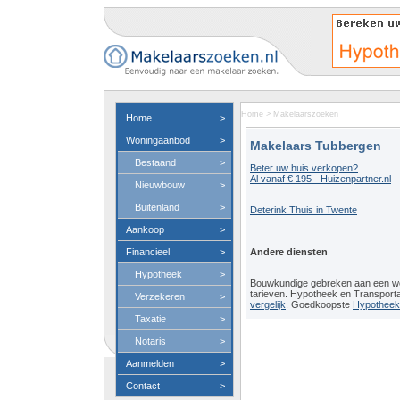
Home
>
Makelaarszoeken
Home
>
Woningaanbod
>
Makelaars Tubbergen
Bestaand
>
Beter uw huis verkopen?
Al vanaf € 195 - Huizenpartner.nl
Nieuwbouw
>
Buitenland
>
Deterink Thuis in Twente
Aankoop
>
Financieel
>
Andere diensten
Hypotheek
>
Bouwkundige gebreken aan een 
tarieven. Hypotheek en Transport
Verzekeren
>
vergelijk
. Goedkoopste
Hypotheeko
Taxatie
>
Notaris
>
Aanmelden
>
Contact
>