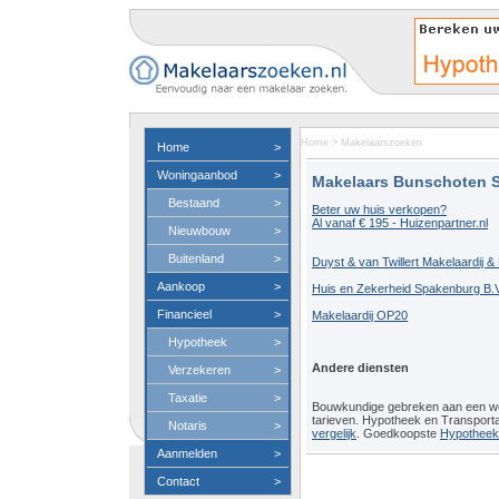
Home
>
Makelaarszoeken
Home
>
Woningaanbod
>
Makelaars Bunschoten 
Bestaand
>
Beter uw huis verkopen?
Al vanaf € 195 - Huizenpartner.nl
Nieuwbouw
>
Buitenland
>
Duyst & van Twillert Makelaardij 
Aankoop
>
Huis en Zekerheid Spakenburg B.V
Financieel
>
Makelaardij OP20
Hypotheek
>
Andere diensten
Verzekeren
>
Taxatie
>
Bouwkundige gebreken aan een 
tarieven. Hypotheek en Transport
Notaris
>
vergelijk
. Goedkoopste
Hypotheeko
Aanmelden
>
Contact
>