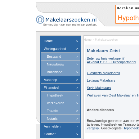
Home
>
Makelaarszoeken
Home
>
Woningaanbod
>
Makelaars Zeist
Bestaand
>
Beter uw huis verkopen?
Al vanaf € 195 - Huizenpartner.nl
Nieuwbouw
>
Buitenland
>
Giesberts Makelaardij
Aankoop
>
Lettinga Makelaars
Financieel
>
Style Makelaars
Hypotheek
>
Walraven van Oest Makelaar en T
Verzekeren
>
Andere diensten
Taxatie
>
Notaris
>
Bouwkundige gebreken aan een 
tarieven. Hypotheek en Transport
Aanmelden
>
vergelijk
. Goedkoopste
Hypotheeko
Contact
>