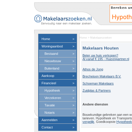
Home
>
Makelaarszoeken
Home
>
Woningaanbod
>
Makelaars Houten
Bestaand
>
Beter uw huis verkopen?
Al vanaf € 195 - Huizenpartner.nl
Nieuwbouw
>
Buitenland
>
Athos de Jong
Aankoop
>
Brecheisen Makelaars B.V.
Financieel
>
Schoeman Makelaars
Hypotheek
>
Zuidplas & Partners
Verzekeren
>
Andere diensten
Taxatie
>
Notaris
>
Bouwkundige gebreken aan een 
tarieven. Hypotheek en Transport
Aanmelden
>
vergelijk
. Goedkoopste
Hypotheeko
Contact
>