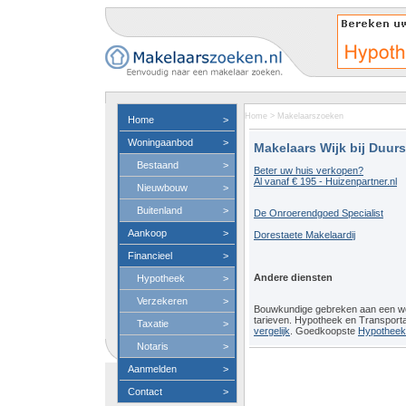
Home
>
Makelaarszoeken
Home
>
Woningaanbod
>
Makelaars Wijk bij Duur
Bestaand
>
Beter uw huis verkopen?
Al vanaf € 195 - Huizenpartner.nl
Nieuwbouw
>
Buitenland
>
De Onroerendgoed Specialist
Aankoop
>
Dorestaete Makelaardij
Financieel
>
Andere diensten
Hypotheek
>
Verzekeren
>
Bouwkundige gebreken aan een 
tarieven. Hypotheek en Transport
Taxatie
>
vergelijk
. Goedkoopste
Hypotheeko
Notaris
>
Aanmelden
>
Contact
>