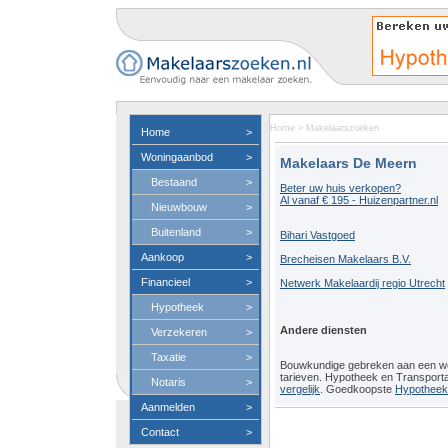
Home
>
Makelaarszoeken
Home
>
Woningaanbod
>
Makelaars De Meern
Bestaand
>
Beter uw huis verkopen?
Al vanaf € 195 - Huizenpartner.nl
Nieuwbouw
>
Buitenland
>
Bihari Vastgoed
Aankoop
>
Brecheisen Makelaars B.V.
Financieel
>
Netwerk Makelaardij regio Utrecht
Hypotheek
>
Andere diensten
Verzekeren
>
Taxatie
>
Bouwkundige gebreken aan een 
tarieven. Hypotheek en Transport
Notaris
>
vergelijk
. Goedkoopste
Hypotheeko
Aanmelden
>
Contact
>