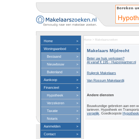
Home
>
Makelaarszoeken
Home
>
Woningaanbod
>
Makelaars Mijdrecht
Bestaand
>
Beter uw huis verkopen?
Al vanaf € 195 - Huizenpartner.nl
Nieuwbouw
>
Buitenland
>
Ruijgrok Makelaars
Aankoop
>
Van Rossum Makelaardij
Financieel
>
Andere diensten
Hypotheek
>
Verzekeren
>
Bouwkundige gebreken aan een 
tarieven. Hypotheek en Transport
Taxatie
>
vergelijk
. Goedkoopste
Hypotheeko
Notaris
>
Aanmelden
>
Contact
>