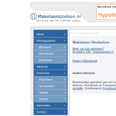
Home
>
Makelaarszoeken
Home
>
Woningaanbod
>
Makelaars Heukelum
Bestaand
>
Beter uw huis verkopen?
Al vanaf € 195 - Huizenpartner.nl
Nieuwbouw
>
Buitenland
>
Mutters Makelaardij
Aankoop
>
Financieel
>
Andere diensten
Hypotheek
>
Bouwkundige gebreken aan een 
tarieven. Hypotheek en Transport
Verzekeren
>
vergelijk
. Goedkoopste
Hypotheeko
Taxatie
>
Notaris
>
Aanmelden
>
Contact
>