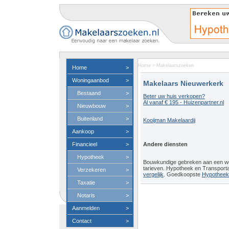
Home
>
Makelaarszoeken
Home
>
Woningaanbod
>
Makelaars Nieuwerkerk
Bestaand
>
Beter uw huis verkopen?
Al vanaf € 195 - Huizenpartner.nl
Nieuwbouw
>
Buitenland
>
Kooijman Makelaardij
Aankoop
>
Financieel
>
Andere diensten
Hypotheek
>
Bouwkundige gebreken aan een 
tarieven. Hypotheek en Transport
Verzekeren
>
vergelijk
. Goedkoopste
Hypotheeko
Taxatie
>
Notaris
>
Aanmelden
>
Contact
>