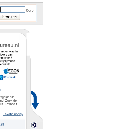
l
rgelijk alle
and. Zoek de
rs. Taxatie
€
Taxatie nodig?
.nl