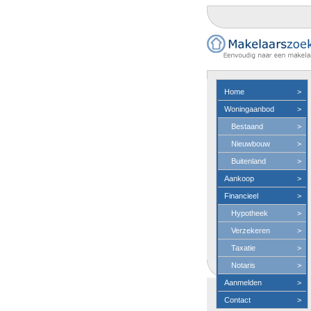
Home
>
Woningaanbod
>
Bestaand
>
Nieuwbouw
>
Buitenland
>
Aankoop
>
Financieel
>
Hypotheek
>
Verzekeren
>
Taxatie
>
Notaris
>
Aanmelden
>
Contact
>