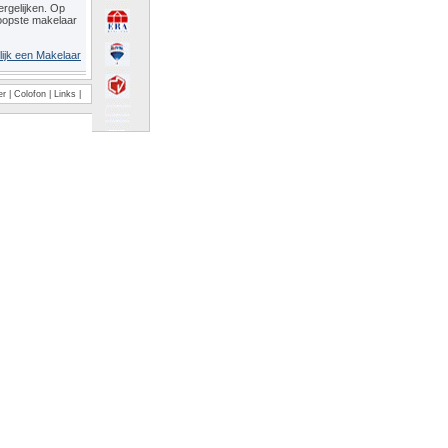
rgelijken. Op
oopste makelaar
lijk een Makelaar
er
|
Colofon
|
Links
|