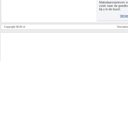
Makelaarstarieven ve
zoek naar de goedk
bij u in de buurt.
Verge
Copyright BIJN.nl
Disclaim