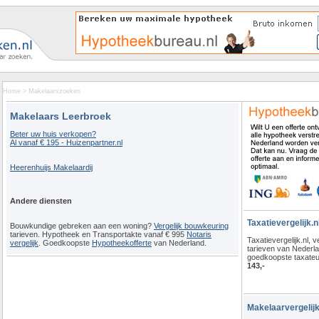
Home
>
Makelaarszoeken
Makelaars Leerbroek
Beter uw huis verkopen?
Al vanaf € 195 - Huizenpartner.nl
Heerenhuijs Makelaardij
Andere diensten
Taxatievergelijk.n
Bouwkundige gebreken aan een woning?
Vergelijk bouwkeuring
tarieven. Hypotheek en Transportakte vanaf € 995
Notaris
Taxatievergelijk.nl, ve
vergelijk
. Goedkoopste
Hypotheekofferte
van Nederland.
tarieven van Nederl
goedkoopste taxateu
143,-
Makelaarvergelijk