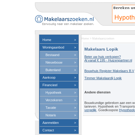
Home
>
Makelaarszoeken
Home
>
Woningaanbod
>
Makelaars Lopik
Bestaand
>
Beter uw huis verkopen?
Al vanaf € 195 - Huizenpartner.nl
Nieuwbouw
>
Buitenland
>
Bouwhuis Register Makelaars B.V
Aankoop
>
Timmer Makelaardij Lopik
Financieel
>
Andere diensten
Hypotheek
>
Verzekeren
>
Bouwkundige gebreken aan een 
tarieven. Hypotheek en Transport
Taxatie
>
vergelijk
. Goedkoopste
Hypotheeko
Notaris
>
Aanmelden
>
Contact
>