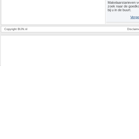
Makelaarstarieven ve
zoek naar de goedk
bij u in de buurt.
Verge
Copyright BIJN.nl
Disclaim