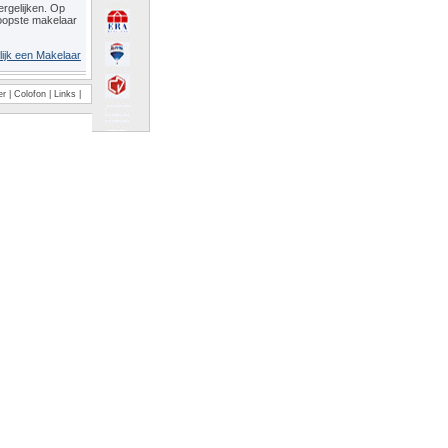
rgelijken. Op
oopste makelaar
lijk een Makelaar
er
|
Colofon
|
Links
|