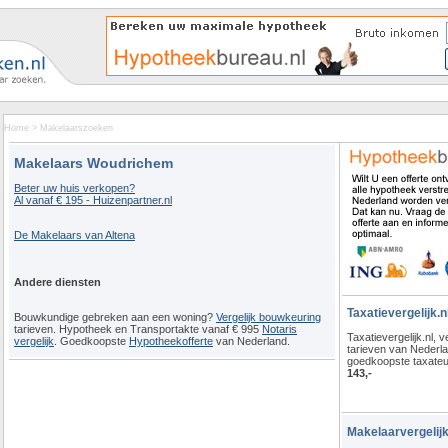
Home
>
Makelaarszoeken
Makelaars Woudrichem
Beter uw huis verkopen?
Al vanaf € 195 - Huizenpartner.nl
De Makelaars van Altena
Andere diensten
Taxatievergelijk.n
Bouwkundige gebreken aan een woning?
Vergelijk bouwkeuring
tarieven. Hypotheek en Transportakte vanaf € 995
Notaris
Taxatievergelijk.nl, ve
vergelijk
. Goedkoopste
Hypotheekofferte
van Nederland.
tarieven van Nederl
goedkoopste taxateu
143,-
Makelaarvergelijk