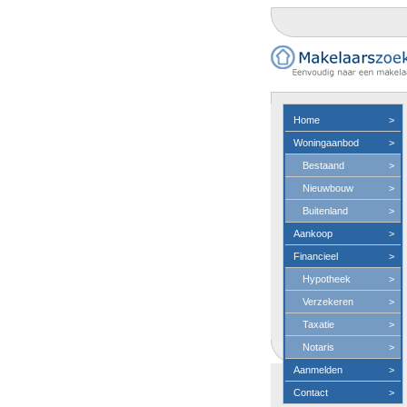
Home
>
Woningaanbod
>
Bestaand
>
Nieuwbouw
>
Buitenland
>
Aankoop
>
Financieel
>
Hypotheek
>
Verzekeren
>
Taxatie
>
Notaris
>
Aanmelden
>
Contact
>