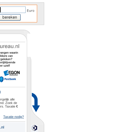
l
rgelijk alle
and. Zoek de
rs. Taxatie
€
Taxatie nodig?
.nl