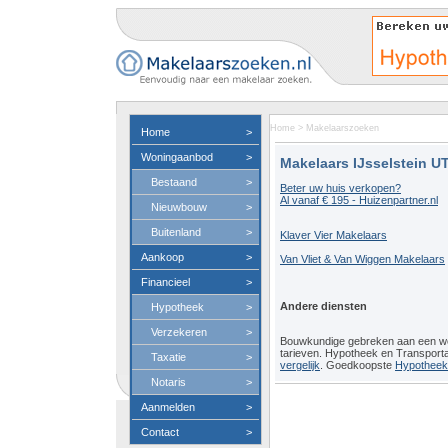
Home
>
Makelaarszoeken
Home
>
Woningaanbod
>
Makelaars IJsselstein U
Bestaand
>
Beter uw huis verkopen?
Al vanaf € 195 - Huizenpartner.nl
Nieuwbouw
>
Buitenland
>
Klaver Vier Makelaars
Aankoop
>
Van Vliet & Van Wiggen Makelaars
Financieel
>
Andere diensten
Hypotheek
>
Verzekeren
>
Bouwkundige gebreken aan een 
tarieven. Hypotheek en Transport
Taxatie
>
vergelijk
. Goedkoopste
Hypotheeko
Notaris
>
Aanmelden
>
Contact
>